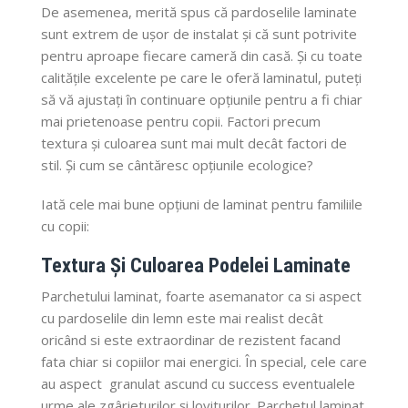
De asemenea, merită spus că pardoselile laminate
sunt extrem de ușor de instalat și că sunt potrivite
pentru aproape fiecare cameră din casă. Și cu toate
calitățile excelente pe care le oferă laminatul, puteți
să vă ajustați în continuare opțiunile pentru a fi chiar
mai prietenoase pentru copii. Factori precum
textura și culoarea sunt mai mult decât factori de
stil. Și cum se cântăresc opțiunile ecologice?
Iată cele mai bune opțiuni de laminat pentru familiile
cu copii:
Textura Și Culoarea Podelei Laminate
Parchetului laminat, foarte asemanator ca si aspect
cu pardoselile din lemn este mai realist decât
oricând si este extraordinar de rezistent facand
fata chiar si copiilor mai energici. În special, cele care
au aspect granulat ascund cu success eventualele
urme ale zgârieturilor și loviturilor. Parchetul laminat