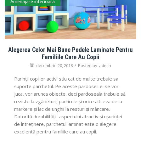
Amenajare interioara
Alegerea Celor Mai Bune Podele Laminate Pentru
Familiile Care Au Copii
decembrie 20, 2018
/
Posted by
admin
Parinții copiilor activi stiu cat de multe trebuie sa
suporte parchetul. Pe aceste pardoseli ei se vor
juca, vor arunca obiecte, deci pardoseala trebuie să
reziste la zgârieturi, particule și orice altceva de la
markere și lac de unghii la resturi și mâncare.
Datorită durabilității, aspectului atractiv și ușurinței
de întreținere, parchetul laminat este o alegere
excelentă pentru familiile care au copii.