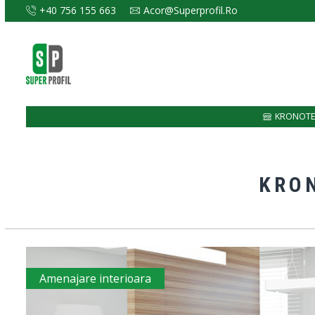
+40 756 155 663
Acor@superprofil.ro
KRONOTEX
KRON
Amenajare interioara