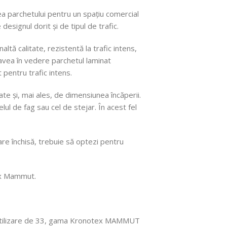
ea parchetului pentru un spațiu comercial
designul dorit și de tipul de trafic.
tă calitate, rezistentă la trafic intens,
 avea în vedere parchetul laminat
 pentru trafic intens.
ate și, mai ales, de dimensiunea încăperii.
l de fag sau cel de stejar. În acest fel
re închisă, trebuie să optezi pentru
tex Mammut.
de utilizare de 33, gama Kronotex MAMMUT