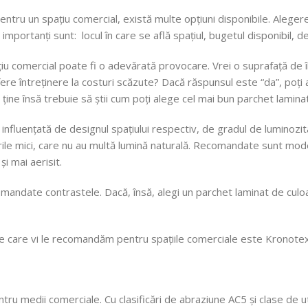
ntru un spațiu comercial, există multe opțiuni disponibile. Aleger
importanți sunt: locul în care se află spațiul, bugetul disponibil, de 
u comercial poate fi o adevărată provocare. Vrei o suprafață de înal
fere întreținere la costuri scăzute? Dacă răspunsul este “da”, poți
ține însă trebuie să știi cum poți alege cel mai bun parchet laminat
e influențată de designul spațiului respectiv, de gradul de luminozit
ile mici, care nu au multă lumină naturală. Recomandate sunt modelu
și mai aerisit.
ndate contrastele. Dacă, însă, alegi un parchet laminat de culoa
 pe care vi le recomandăm pentru spațiile comerciale este Krono
entru medii comerciale. Cu clasificări de abraziune AC5 și clase 