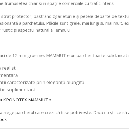
e frumusețea chiar și în spațiile comerciale cu trafic intens.
n strat protector, păstrând zgârieturile și petele departe de text
sionantă a parchetului. Plăcile sunt grele, mai lungi și, mai mult, e
 rustic și aspectul natural al lemnului.
aci de 12 mm grosime, MAMMUT e un parchet foarte solid, încât n
 realist
limentară
ții caracterizate prin eleganță alungită
iție suplimentară
 gama KRONOTEX MAMMUT »
 alege parchetul care crezi că ți se potrivește. Dacă nu știi ce s
ook
.