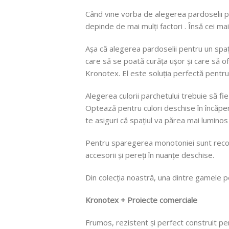
Când vine vorba de alegerea pardoselii pe
depinde de mai mulți factori . Însă cei mai 
Așa că alegerea pardoselii pentru un spați
care să se poată curăța ușor și care să o
Kronotex. El este soluția perfectă pentru 
Alegerea culorii parchetului trebuie să fi
Optează pentru culori deschise în încăper
te asiguri că spațiul va părea mai luminos 
Pentru sparegerea monotoniei sunt recoma
accesorii și pereți în nuanțe deschise.
Din colecția noastră, una dintre gamele
Kronotex + Proiecte comerciale
Frumos, rezistent și perfect construit p