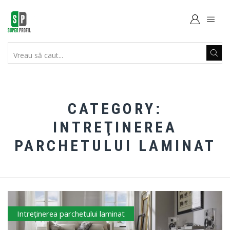
SEARCH
INPUT
CATEGORY:
INTREŢINEREA
PARCHETULUI LAMINAT
Intreţinerea parchetului laminat