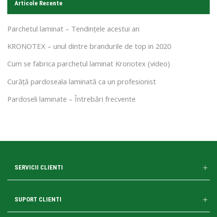
Articole Recente
Parchetul laminat – Tendințele acestui an
KRONOTEX – unul dintre brandurile de top in 2020
Cum se fabrica parchetul laminat Kronotex (video)
Curăță pardoseala laminată ca un profesionist
Pardoseli laminate – Întrebări frecvente
SERVICII CLIENTI
SUPORT CLIENTI