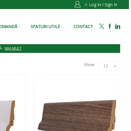
Log In / Sign In
COMANDĂ
SFATURI UTILE
CONTACT
Ă
MAI MULT
Products
Show
per
page