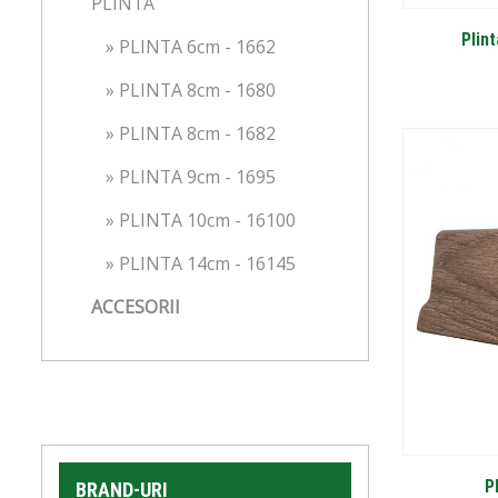
PLINTA
Plin
» PLINTA 6cm - 1662
» PLINTA 8cm - 1680
» PLINTA 8cm - 1682
» PLINTA 9cm - 1695
» PLINTA 10cm - 16100
» PLINTA 14cm - 16145
ACCESORII
P
BRAND-URI