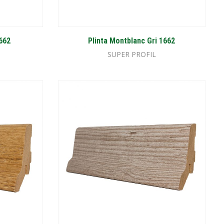
1662
Plinta Montblanc Gri 1662
SUPER PROFIL