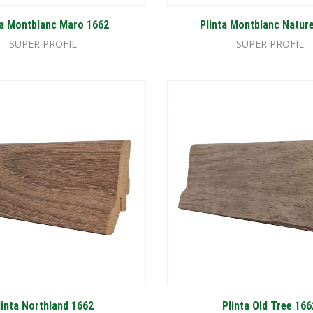
ta Montblanc Maro 1662
Plinta Montblanc Natur
SUPER PROFIL
SUPER PROFIL
linta Northland 1662
Plinta Old Tree 166