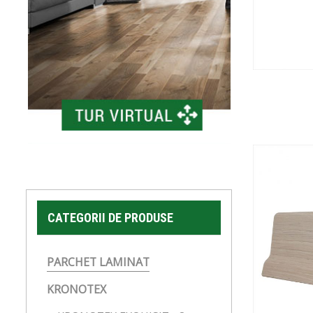
CATEGORII DE PRODUSE
PARCHET LAMINAT
KRONOTEX