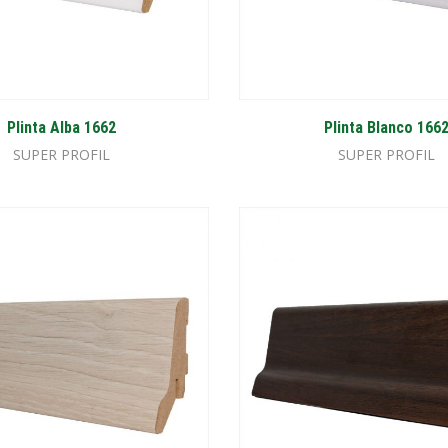
Plinta Alba 1662
Plinta Blanco 166
SUPER PROFIL
SUPER PROFIL