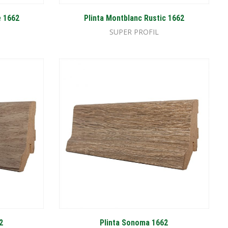
e 1662
Plinta Montblanc Rustic 1662
SUPER PROFIL
2
Plinta Sonoma 1662