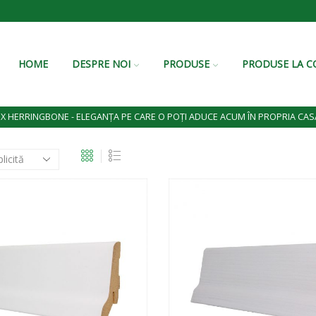
HOME
DESPRE NOI
PRODUSE
PRODUSE LA 
 HERRINGBONE - ELEGANȚA PE CARE O POȚI ADUCE ACUM ÎN PROPRIA CAS