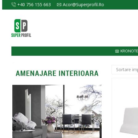
+40 756 155 663
Acor@superprofil.ro
KRONOTEX