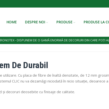
HOME
DESPRE NOI
PRODUSE
PRODUSE LA 
KRONOTEX - DISPUNEM DE O GAMĂ ENORMĂ DE DECORURI DIN CARE POȚI A
m De Durabil
tilizare. Cu placa de fibre de înaltă densitate, de 12 mm grosime
istemul CLIC nu va dezamăgi niciodată în nicio situație, deoarece a 
 și decoruri deosebite cu finisaje de calitate.