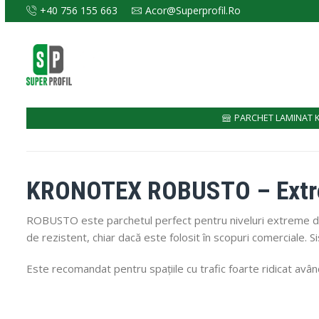
+40 756 155 663
Acor@superprofil.ro
PARCHET LAMINAT 
KRONOTEX ROBUSTO – Extre
ROBUSTO este parchetul perfect pentru niveluri extreme de u
de rezistent, chiar dacă este folosit în scopuri comerciale. S
Este recomandat pentru spațiile cu trafic foarte ridicat având